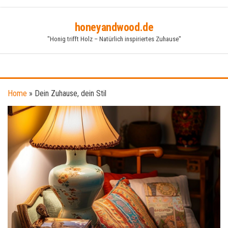
Skip
honeyandwood.de
to
"Honig trifft Holz – Natürlich inspiriertes Zuhause"
the
content
Home
»
Dein Zuhause, dein Stil