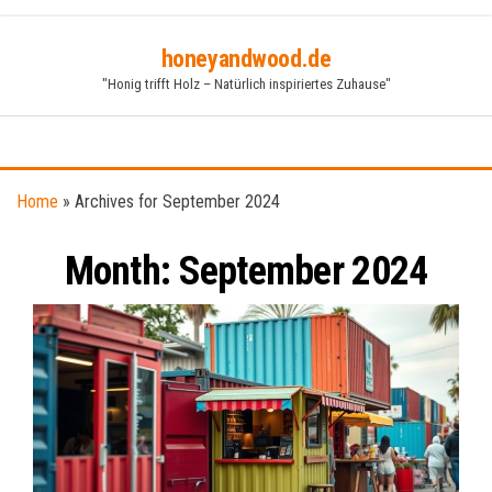
Skip
honeyandwood.de
to
"Honig trifft Holz – Natürlich inspiriertes Zuhause"
the
content
Home
»
Archives for September 2024
Month:
September 2024