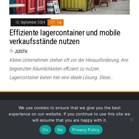
10. September 2024
Off
Effiziente lagercontainer und mobile
verkaufsstände nutzen
By
JUDITH
Kleine Unternehmen stehen oft vor der Herausforderung, ihre
begrenzten Räumlichkeiten effizient zu nutzen.
Lagercontainer bieten hier eine ideale Lösung. Diese…
Proudly powered by
WordPress
|
Theme:
Envo Magazine
We use cookies to ensure that we give you the best
experience on our website. If you continue to use this site we
will assume that you are happy with it.
Ok
No
Privacy Policy