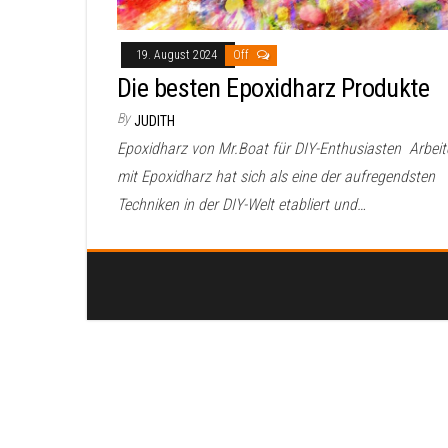
19. August 2024
Off
Die besten Epoxidharz Produkte
By
JUDITH
Epoxidharz von Mr.Boat für DIY-Enthusiasten Arbeit
mit Epoxidharz hat sich als eine der aufregendsten
Techniken in der DIY-Welt etabliert und…